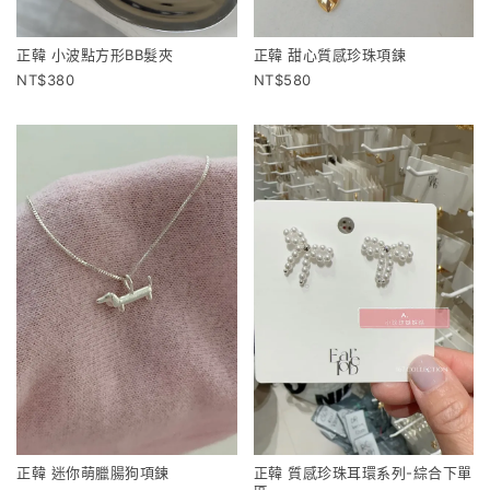
正韓 小波點方形BB髮夾
正韓 甜心質感珍珠項鍊
380
580
正韓 迷你萌臘腸狗項鍊
正韓 質感珍珠耳環系列-綜合下單