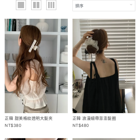
正韓 甜美格紋透明大髮夾
正韓 浪漫細帶澎澎髮圈
380
480