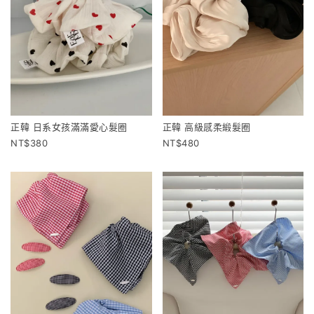
正韓 日系女孩滿滿愛心髮圈
正韓 高級感柔緞髮圈
380
480