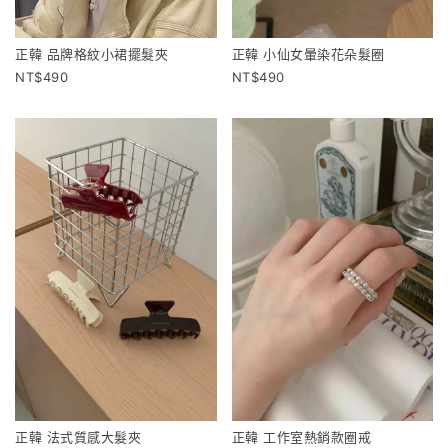
正韓 品牌格紋小裙擺髮夾
正韓 小仙女暈染花朵髮圈
490
490
正韓 法式質感大髮夾
正韓 工作室熱銷款圈戒