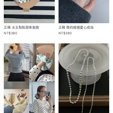
正韓 水玉點點甜美髮圈
正韓 簡約線圈愛心戒指
380
380