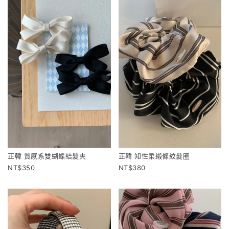
正韓 質感系雙蝴蝶結髮夾
正韓 知性柔緞條紋髮圈
350
380