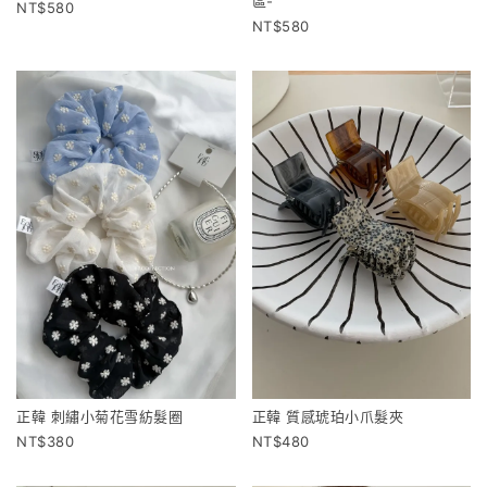
區-
580
580
正韓 刺繡小菊花雪紡髮圈
正韓 質感琥珀小爪髮夾
380
480