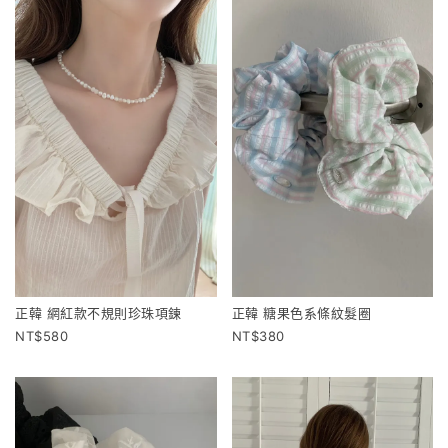
正韓 網紅款不規則珍珠項鍊
正韓 糖果色系條紋髮圈
580
380