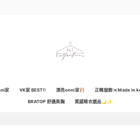
ni家
VK家 BEST!!
漂亮onni家🩰
正韓服飾🇰🇷Made in k
BRATOP 舒適美胸
質感睡衣選品🌙✨