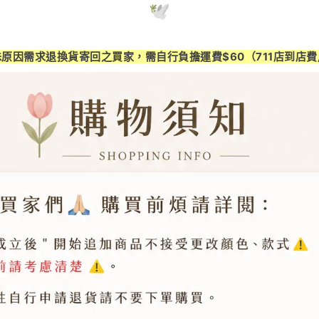
🕊️
殊原因需求退換貨寄回之買家，需自行負擔運費$60（711店到店費