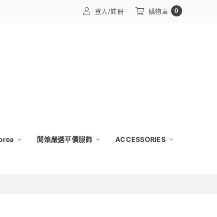
0
登入/註冊
購物車
orea
闆娘嚴選平價服飾
ACCESSORIES