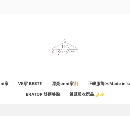
ni家
VK家 BEST!!
漂亮onni家🩰
正韓服飾🇰🇷Made in k
BRATOP 舒適美胸
質感睡衣選品🌙✨