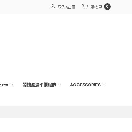
0
登入/註冊
購物車
orea
闆娘嚴選平價服飾
ACCESSORIES