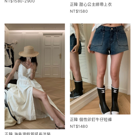
1580-2900
正韓 甜心公主綁帶上衣
1580
正韓 個性卯釘牛仔短褲
1480
正韓 海島渡假質感長洋裝