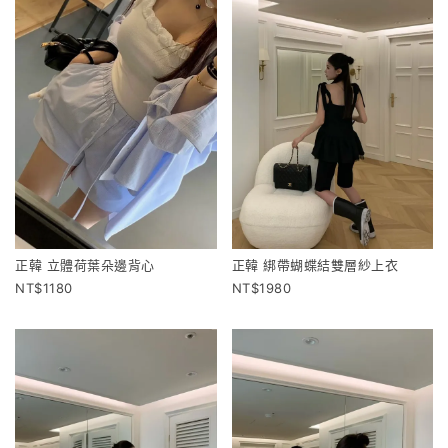
正韓 立體荷葉朵邊背心
正韓 綁帶蝴蝶結雙層紗上衣
1180
1980