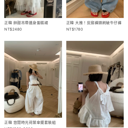
正韓 帥甜吊帶連身蛋糕裙
正韓 大推！反摺褲頭刷破牛仔褲
2480
1780
正韓 悠閒時光荷葉傘擺套裝組