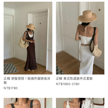
正韓 舒服穿搭！假兩件圓領長洋
正韓 美式性感兩件式套裝
裝
1680-2180
1780