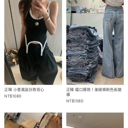
正韓 小香風設計款背心
正韓 檔口爆款！後線條刷色長腿
褲
1080
1580