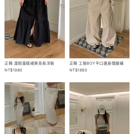
正韓 渡假蛋糕裙美背長洋裝
正韓 工裝BOY平口連身闊腿褲
1980
1880