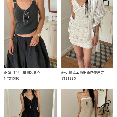
正韓 造型吊帶圓領背心
正韓 質感蕾絲細節包臀洋裝
1080
1880