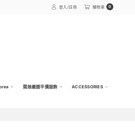
0
登入/註冊
購物車
orea
闆娘嚴選平價服飾
ACCESSORIES