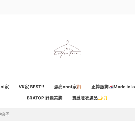
ni家
VK家 BEST!!
漂亮onni家🩰
正韓服飾🇰🇷Made in k
BRATOP 舒適美胸
質感睡衣選品🌙✨
牌髮圈