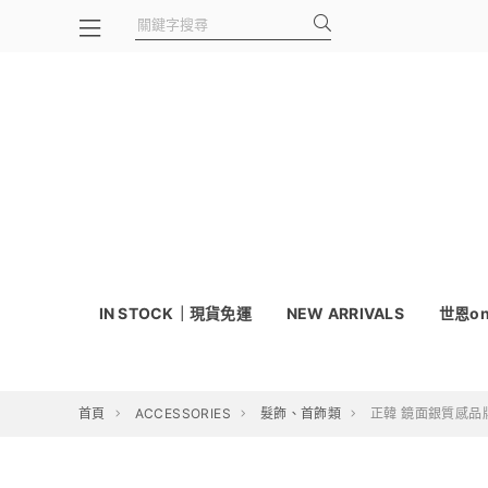
IN STOCK｜現貨免運
NEW ARRIVALS
世恩on
首頁
ACCESSORIES
髮飾、首飾類
正韓 鏡面銀質感品