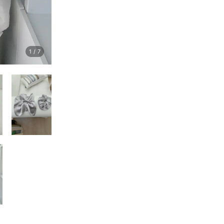
1
/
7