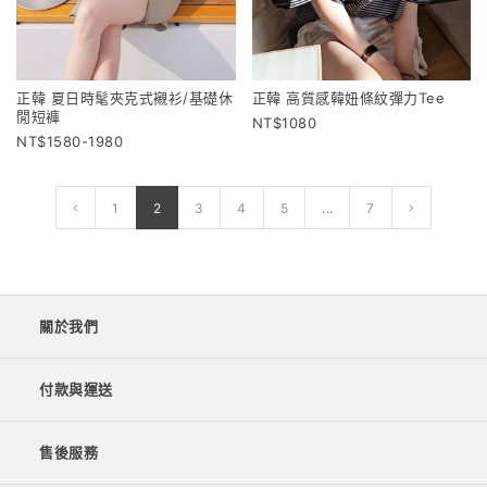
正韓 夏日時髦夾克式襯衫/基礎休
正韓 高質感韓妞條紋彈力Tee
閒短褲
1080
1580-1980
1
2
3
4
5
...
7
關於我們
付款與運送
售後服務