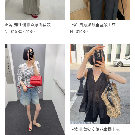
正韓 知性優雅直線條套裝
正韓 質感絲紋垂墜領上衣
1580-2480
1480
正韓 仙氣鏤空緹花傘擺上衣