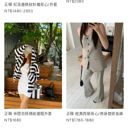
2080
正韓 紅滾邊條紋針織背心/外套
1480-2850
正韓 休閒百搭條紋連帽外套
正韓 經典西裝背心/修身開衩長褲
1680
1780-1880