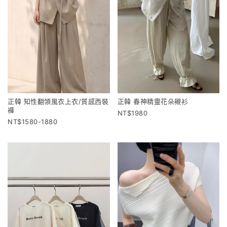
正韓 知性翻領風衣上衣/質感西裝
正韓 春神精靈花朵襯衫
褲
1980
1580-1880