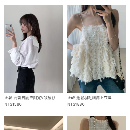
正韓 高智質感單釦寬V領襯衫
正韓 蓬鬆羽毛細肩上衣洋
1580
1880