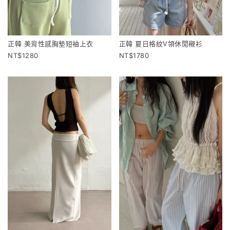
正韓 美背性感胸墊短袖上衣
正韓 夏日格紋V領休閒襯衫
1280
1780