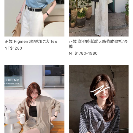
正韓 Pigment俱樂部男友Tee
正韓 鬆弛時髦感天絲條紋襯衫/長
褲
1280
1780-1980