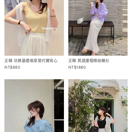
正韓 坑條基礎兩穿莫代爾背心
正韓 質感連帽條紋襯衫
880
1880