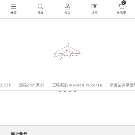
0
分類
搜尋
會員
訂單
購物車
EST!!
漂亮onni家🩰
正韓服飾🇰🇷Made in korea
闆娘嚴選平價
關於我們