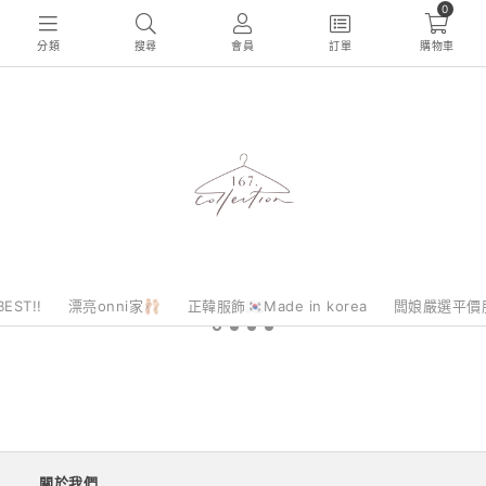
0
分類
搜尋
會員
訂單
購物車
EST!!
漂亮onni家🩰
正韓服飾🇰🇷Made in korea
闆娘嚴選平價
關於我們