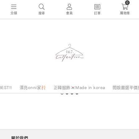
0
分類
搜尋
會員
訂單
購物車
EST!!
漂亮onni家🩰
正韓服飾🇰🇷Made in korea
闆娘嚴選平價
關於我們