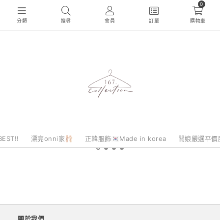
0
分類
搜尋
會員
訂單
購物車
EST!!
漂亮onni家🩰
正韓服飾🇰🇷Made in korea
闆娘嚴選平價
關於我們