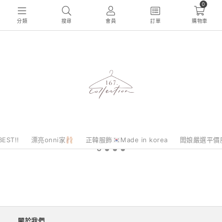
0
分類
搜尋
會員
訂單
購物車
EST!!
漂亮onni家🩰
正韓服飾🇰🇷Made in korea
闆娘嚴選平價
關於我們